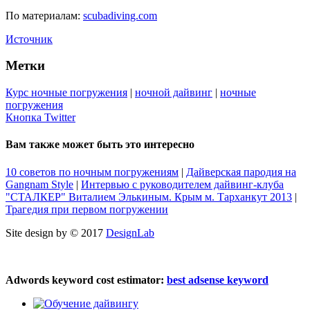
По материалам:
scubadiving.com
Источник
Метки
Курс ночные погружения
|
ночной дайвинг
|
ночные
погружения
Кнопка Twitter
Вам также может быть это интересно
10 советов по ночным погружениям
|
Дайверская пародия на
Gangnam Style
|
Интервью с руководителем дайвинг-клуба
"СТАЛКЕР" Виталием Элькиным. Крым м. Тарханкут 2013
|
Трагедия при первом погружении
Site design by © 2017
DesignLab
Adwords keyword cost estimator:
best adsense keyword