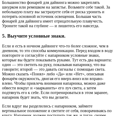
Большинство фонарей для дайвинга можно закреплять
шнурком или ремешком на запястье. Возьмите себе такой. За
небольшую плату вы застрахуете себя от риска уронить и
потерять основной источник освещения. Большая часть
фонарей для дайвинга имеет отрицательную плавучесть.
Уроните такой на глубине — и лишитесь его навсегда.
5. Выучите условные знаки.
Если и есть в ночном дайвинге что-то более сложное, чем в
дневном, то это способы коммуникации. Перед входом в воду
повторите и согласуйте с напарником условные знаки,
которые вы будете показывать руками. Тут есть два варианта:
один — это светить на руку, показывая напарнику, что вы
говорите; второй — это давать сигналы с помощью света.
Можно сказать «Понял» либо «Да» или «Нет», описывая
фонарём окружность, двигая его вверх-вниз или вправо-
влево. Чтобы привлечь внимания напарника, можно даже
обвести вокруг и «заарканить» его луч света, а затем
подтянуть его к себе. Если потренироваться в этом заранее,
напарник будет знать, что вы делаете.
Если вдруг вы разделились с напарником, займите
вертикальное положение и светите от себя, поворачиваясь по
кругу. Напарник должен поступить так же, и тогда, скорее