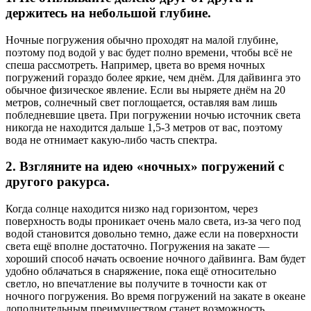
держитесь на небольшой глубине.
Ночные погружения обычно проходят на малой глубине,
поэтому под водой у вас будет полно времени, чтобы всё не
спеша рассмотреть. Например, цвета во время ночных
погружений гораздо более яркие, чем днём. Для дайвинга это
обычное физическое явление. Если вы ныряете днём на 20
метров, солнечный свет поглощается, оставляя вам лишь
побледневшие цвета. При погружении ночью источник света
никогда не находится дальше 1,5-3 метров от вас, поэтому
вода не отнимает какую-либо часть спектра.
2. Взгляните на идею «ночных» погружений с
другого ракурса.
Когда солнце находится низко над горизонтом, через
поверхность воды проникает очень мало света, из-за чего под
водой становится довольно темно, даже если на поверхности
света ещё вполне достаточно. Погружения на закате —
хороший способ начать освоение ночного дайвинга. Вам будет
удобно облачаться в снаряжение, пока ещё относительно
светло, но впечатление вы получите в точности как от
ночного погружения. Во время погружений на закате в океане
дополнительным преимуществом станет возможность