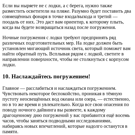
Если вы ныряете не с лодки, а с берега, нужно также
разместить осветители на пляже. Разумно будет поставить два
совмещённых фонаря в точке входа/выхода и третий —
поодаль от них. Это даст вам ориентир, к которому плыть,
когда вы будете возвращаться назад после погружения.
Ночные погружения с лодки требуют предпринять ряд
различных подготовительных мер. На лодке должен быть
установлен мигающий источник света, который поможет вам
найти обратный путь. Всплывая рядом с лодкой, светите в
направлении поверхности, чтобы не столкнуться с корпусом
лодки.
10. Наслаждайтесь погружением!
Главное — расслабиться и наслаждаться погружением.
Чувствовать некоторое беспокойство, проникая в тёмную
пустоту неосвещённых вод океана или озера, — естественно,
но в то же время и увлекательно. Когда все свои опасения по
поводу ночного дайвинга вы развеете, к каждому
драгоценному дню погружений у вас прибавится ещё восемь
часов, чтобы заняться подводными исследованиями,
набираясь новых впечатлений, которые надолго останутся в
памяти.