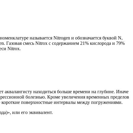
менклатуре называется Nitrogen и обозначается буквой N,
gen. Газовая смесь Nitrox с содержанием 21% кислорода и 79%
еси Nitrox.
ет аквалангисту находиться больше времени на глубине. Иначе
мпрессионной болезнью. Кроме увеличения временных пределов
е короткие поверхностные интервалы между погружениями.
а)», или его эквивалент.