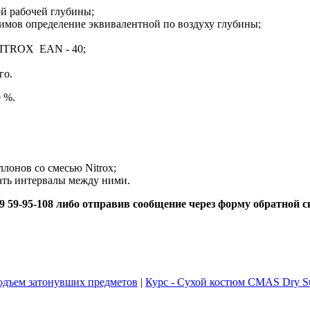
й рабочей глубины;
мов определение эквивалентной по воздуху глубины;
 NITROX EAN - 40;
го.
 %.
лонов со смесью Nitrox;
ать интервалы между ними.
9 59-95-108 либо отправив сообщение через
форму обратной с
подъем затонувших предметов
|
Курс - Сухой костюм CMAS Dry Su