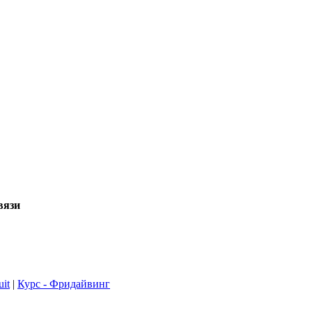
вязи
it
|
Курс - Фридайвинг