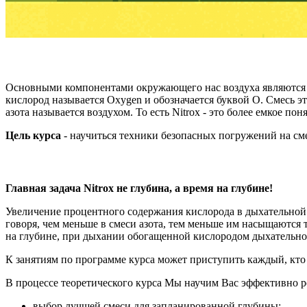
Основными компонентами окружающего нас воздуха являются аз
кислород называется Oxygen и обозначается буквой O. Смесь эт
азота называется воздухом. То есть Nitrox - это более емкое пон
Цель курса
- научиться техники безопасных погружений на см
Главная задача Nitrox не глубина, а время на глубине!
Увеличение процентного содержания кислорода в дыхательной 
говоря, чем меньше в смеси азота, тем меньше им насыщаются
на глубине, при дыхании обогащенной кислородом дыхательно
К занятиям по программе курса может приступить каждый, кто
В процессе теоретического курса Мы научим Вас эффективно ре
выбор лучшей смеси для запланированной глубины;