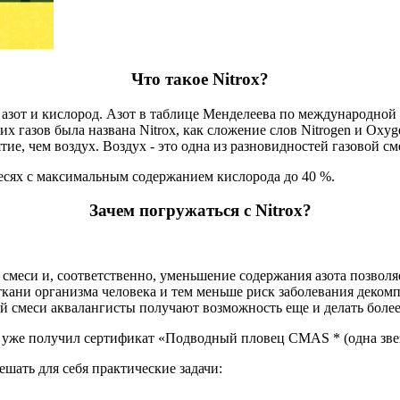
Что такое Nitrox?
от и кислород. Азот в таблице Менделеева по международной но
их газов была названа Nitrox, как сложение слов Nitrogen и Oxy
ятие, чем воздух. Воздух - это одна из разновидностей газовой см
есях с максимальным содержанием кислорода до 40 %.
Зачем погружаться с Nitrox?
смеси и, соответственно, уменьшение содержания азота позволя
 ткани организма человека и тем меньше риск заболевания деко
й смеси аквалангисты получают возможность еще и делать боле
 уже получил сертификат «Подводный пловец CMAS * (одна звезд
шать для себя практические задачи: