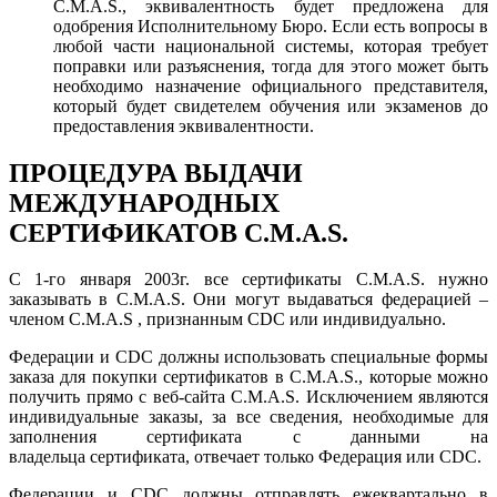
C.M.A.S., эквивалентность будет предложена для
одобрения Исполнительному Бюро. Если есть вопросы в
любой части национальной системы, которая требует
поправки или разъяснения, тогда для этого может быть
необходимо назначение официального представителя,
который будет свидетелем обучения или экзаменов до
предоставления эквивалентности.
ПРОЦЕДУРА ВЫДАЧИ
МЕЖДУНАРОДНЫХ
СЕРТИФИКАТОВ C.M.A.S.
С 1-го января 2003г. все сертификаты C.M.A.S. нужно
заказывать в C.M.A.S. Они могут выдаваться федерацией –
членом C.M.A.S , признанным СDC или индивидуально.
Федерации и CDС должны использовать специальные формы
заказа для покупки сертификатов в C.M.A.S., которые можно
получить прямо с веб-сайта C.M.A.S. Исключением являются
индивидуальные заказы, за все сведения, необходимые для
заполнения сертификата с данными на
владельца сертификата, отвечает только Федерация или CDC.
Федерации и CDC должны отправлять ежеквартально в