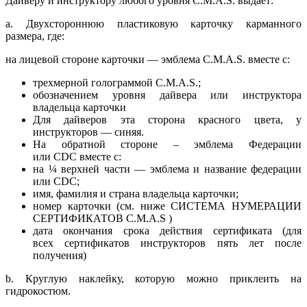
Дайверу и инструктору любого уровня C.M.A.S. выдает:
a. Двухстороннюю пластиковую карточку карманного
размера, где:
на лицевой стороне карточки — эмблема C.M.A.S. вместе с:
трехмерной голограммой C.M.A.S.;
обозначением уровня дайвера или инструктора
владельца карточки
Для дайверов эта сторона красного цвета, у
инструкторов — синяя.
На обратной стороне – эмблема Федерации
или CDC вместе с:
на ¼ верхней части — эмблема и название федерации
или CDC;
имя, фамилия и страна владельца карточки;
номер карточки (см. ниже СИСТЕМА НУМЕРАЦИИ
СЕРТИФИКАТОВ C.M.A.S )
дата окончания срока действия сертификата (для
всех сертификатов инструкторов пять лет после
получения)
b. Круглую наклейку, которую можно приклеить на
гидрокостюм.