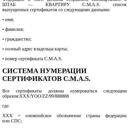
ШТАБ — КВАРТИРУ C.M.A.S. список
выпущенных сертификатов со следующими данными:
• имя;
• фамилия;
• гражданство;
• полный адрес владельца карты;
• номер сертификата C.M.A.S.
СИСТЕМА НУМЕРАЦИИ
СЕРТИФИКАТОВ C.M.A.S.
Все сертификаты должны нумероваться следующим
образом:XXX/YOO/ZZ/99/888888
где:
XXX = олимпийское обозначение страны федерации
или CDС;